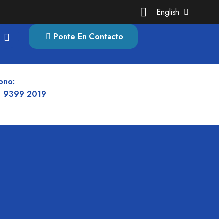
English
Ponte En Contacto
ono:
 9399 2019