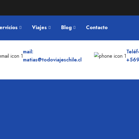
ervicios
Viajes
Blog
Contacto
mail:
Teléf
matias@todoviajeschile.cl
+569