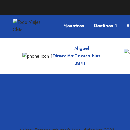
Nosotros
Destinos
S
Miguel
Dirección:
Covarrubias
2841