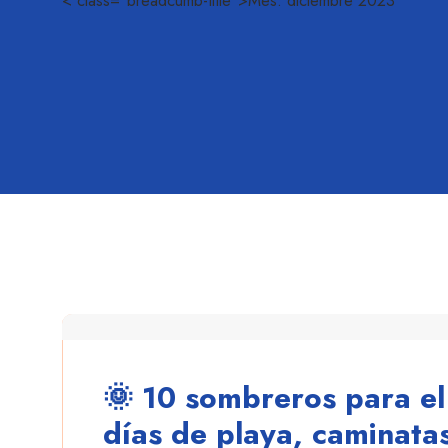
< class="breadcumb-title">Mes:
diciembre 2023
danielescobar
🌞 10 sombreros para el 
días de playa, caminata