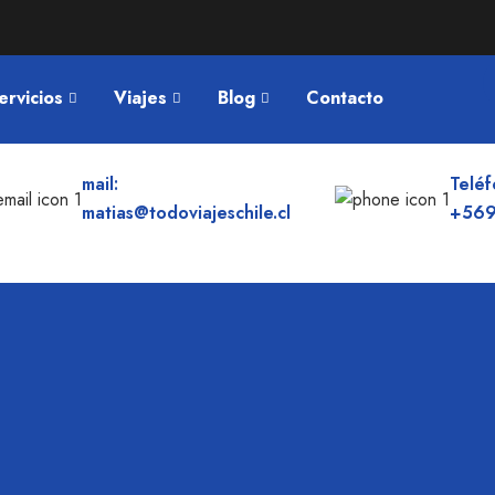
ervicios
Viajes
Blog
Contacto
mail:
Teléf
matias@todoviajeschile.cl
+569