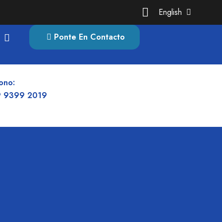
English
Ponte En Contacto
ono:
 9399 2019