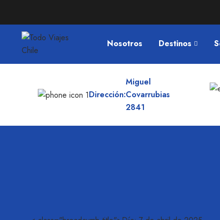
Nosotros
Destinos
S
Miguel
Dirección:
Covarrubias
2841