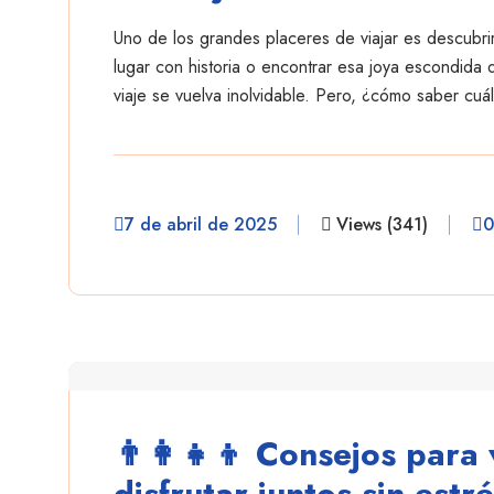
Uno de los grandes placeres de viajar es descubri
lugar con historia o encontrar esa joya escondid
viaje se vuelva inolvidable. Pero, ¿cómo saber cuál
7 de abril de 2025
Views (341)
0
danielescobar
👨‍👩‍👧‍👦 Consejos para
disfrutar juntos sin estr