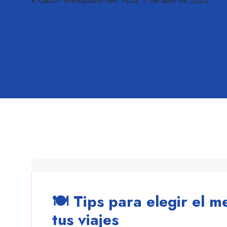
< class="breadcumb-title">Día:
7 de abril de 2025
danielescobar
🍽️ Tips para elegir el 
tus viajes