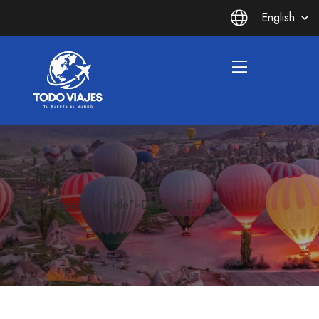
English
< class="breadcumb-title">Destinos:Europa