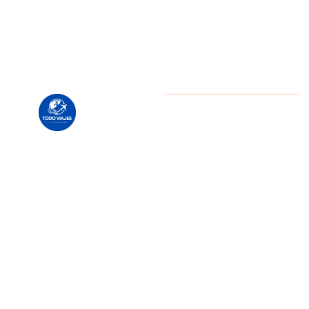
En Todo
Copyright
2025 Daniel
Escobar / Todo Viajes Chile.
Viajes
Todos los derechos reservados
Chile te
ayudamos
a
explorar
el
mundo
como
siempre
lo