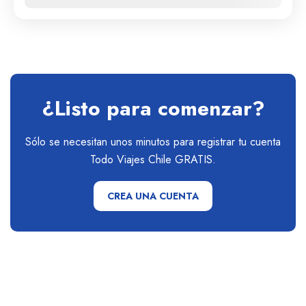
Ene
Feb
Mar
Abr
May
Jun
Jul
Ago
Sep
Oct
Nov
Dic
Roma
,
Zaragoza
Medio
1 Personas
¿Listo para comenzar?
Sólo se necesitan unos minutos para registrar tu cuenta
Todo Viajes Chile GRATIS.
CREA UNA CUENTA