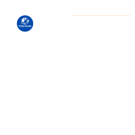
En Todo
Copyright
2025 Daniel
Escobar / Todo Viajes Chile.
Viajes
Todos los derechos reservados
Chile te
ayudamos
a
explorar
el
mundo
como
siempre
lo
soñaste.
Diseñamos
viajes
personalizados