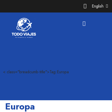
English
< class="breadcumb-title">Tag:Europa
Europa