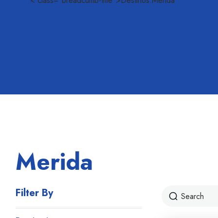
< class="breadcumb-title">Destinos:Merida
Merida
Filter By