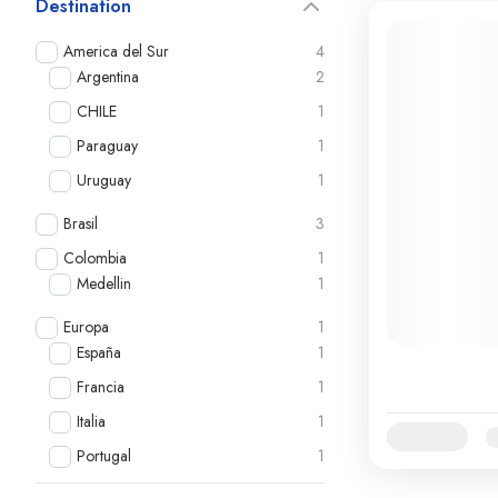
Destination
America del Sur
4
Argentina
2
CHILE
1
Paraguay
1
Uruguay
1
Brasil
3
Colombia
1
Medellin
1
Europa
1
España
1
Francia
1
Italia
1
Availability:
E
Portugal
1