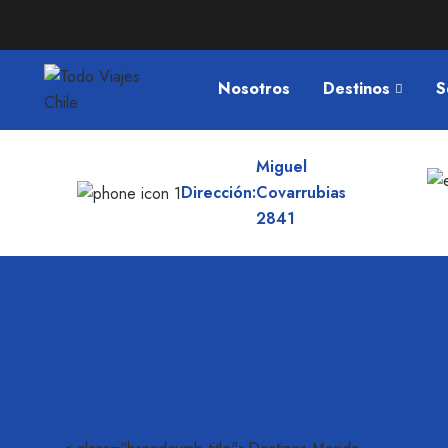
Nosotros
Destinos
S
Miguel
Dirección:
Covarrubias
2841