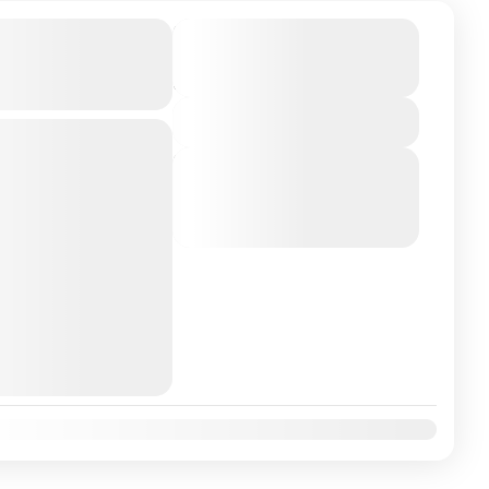
avillas de
$2.802.690
Duración
12 Días - 11
Iberia por
Noches
View Details
a
Lisboa
Madrid
Next Departures
Viaje confirmado
8 de agosto de 2026
(Available)
uego hay viajes que te
9 de agosto de 2026
(Available)
 y la luz del sur de
10 de agosto de 2026
(Available)
uropa
,
Francia
,
Italia
,
tugal
,
Roma
,
Zaragoza