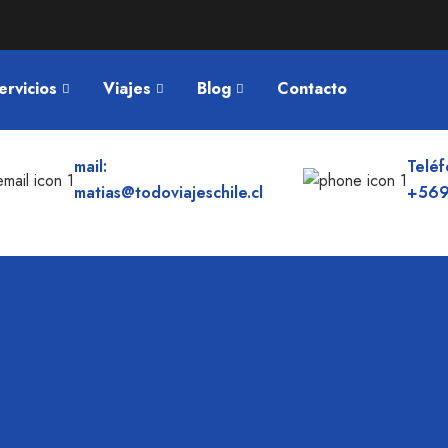
ervicios
Viajes
Blog
Contacto
mail:
Teléf
matias@todoviajeschile.cl
+569