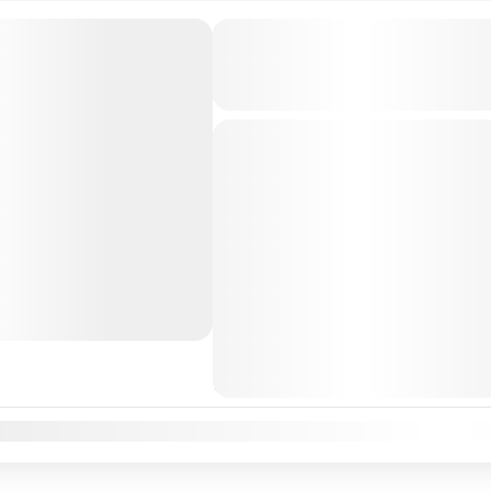
CUPOS CONFIRMADOS: Mar
Lisboa, España y Roma vía 
$2.802.690.-
Barcelona
España
Europa
Itali
Pisa
Portugal
Roma
Trip
Hay viajes que cambian la vida, y l
reconectan con la historia, el sabor
Europa....
Barcelona
,
Costa Azul
,
España
,
E
Lisboa
,
Madrid
,
Merida
,
Pisa
,
Por
Medio
1 Personas
ne
Feb
Mar
Abr
May
Jun
Jul
Ago
Sep
Oct
Nov
Dic