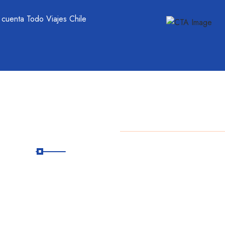
u cuenta Todo Viajes Chile
Suscribete
a
Copyright
2025 Daniel Es
R
Suscríbete a
nuestro boletín para
recibir
actualizaciones