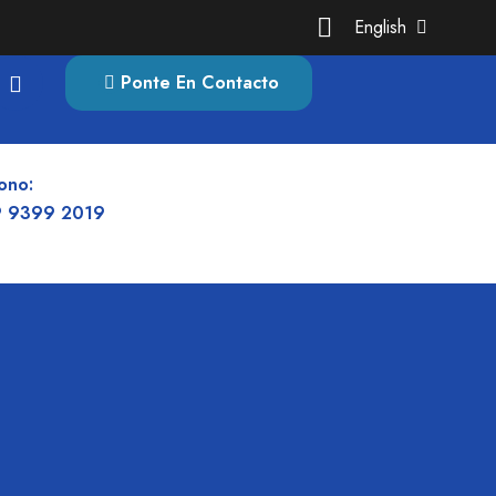
English
Ponte En Contacto
ono:
 9399 2019