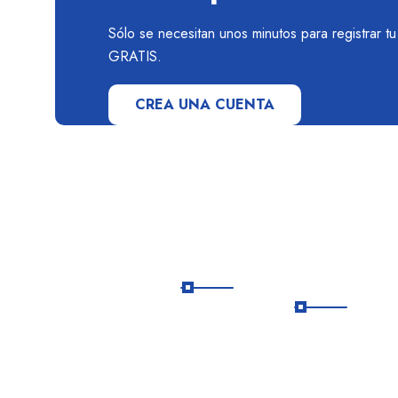
Sólo se necesitan unos minutos para registrar t
GRATIS.
CREA UNA CUENTA
Links
Agencia
útiles
autorizad
En Todo Viajes
SERNATU
Chile te ayudamos a
explorar el mundo
Inicio
como siempre lo
soñaste. Diseñamos
Destinos
viajes