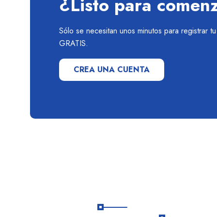
¿Listo para comen
Sólo se necesitan unos minutos para registrar t
GRATIS.
CREA UNA CUENTA
Links
Agencia
útiles
autorizad
En Todo Viajes
SERNATU
Chile te ayudamos a