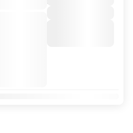
Noches
View Details
a
Lisboa
Madrid
Next Departures
Viaje confirmado
7 de agosto de 2026
(Available)
uego hay viajes que te
8 de agosto de 2026
(Available)
 y la luz del sur de
9 de agosto de 2026
(Available)
uropa
,
Francia
,
Italia
,
tugal
,
Roma
,
Zaragoza