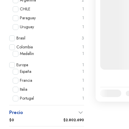
Argentina
2
CHILE
1
Paraguay
1
Uruguay
1
Brasil
3
Colombia
1
Medellin
1
Europa
1
España
1
Francia
1
Italia
1
Availability:
E
Portugal
1
Precio
$0
$2.802.690