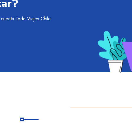
zar?
u cuenta Todo Viajes Chile
Suscribete
a
Copyright
2025 Daniel Es
R