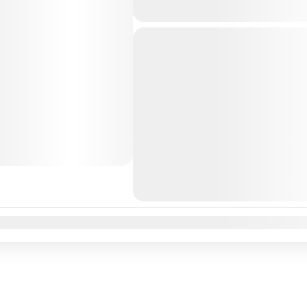
$2.802.690.-
Barcelona
España
Europa
Itali
Pisa
Portugal
Roma
Trip
Hay viajes que cambian la vida, y l
reconectan con la historia, el sabor
Europa....
Barcelona
,
Costa Azul
,
España
,
E
Lisboa
,
Madrid
,
Merida
,
Pisa
,
Por
Medio
1 Personas
ne
Feb
Mar
Abr
May
Jun
Jul
Ago
Sep
Oct
Nov
Dic