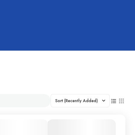
Sort
(Recently Added)
avillas de
$2.802.690
Duración
12 Días - 11
Iberia por