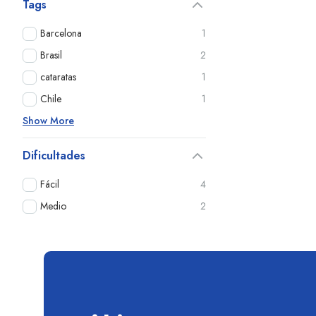
Tags
Barcelona
1
Brasil
2
cataratas
1
Chile
1
Show More
Dificultades
Fácil
4
Medio
2