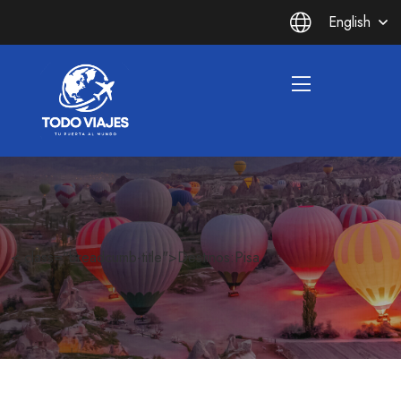
English
< class="breadcumb-title">Destinos:Pisa