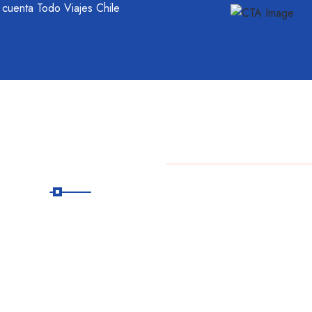
u cuenta Todo Viajes Chile
Suscribete
a
Copyright
2025 Daniel Es
R
Suscríbete a
nuestro boletín para
recibir
actualizaciones
rápidas.