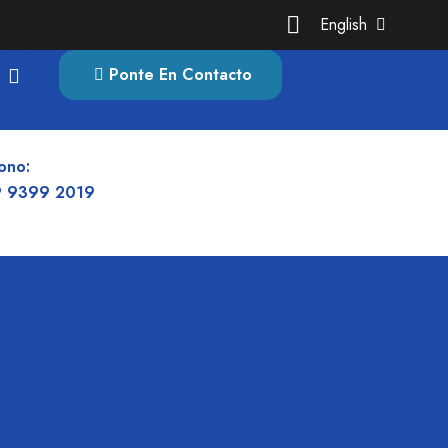
English
Ponte En Contacto
ono:
 9399 2019