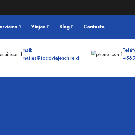
ervicios
Viajes
Blog
Contacto
mail:
Teléf
matias@todoviajeschile.cl
+569