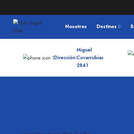
Nosotros
Destinos
S
Miguel
Dirección:
Covarrubias
2841