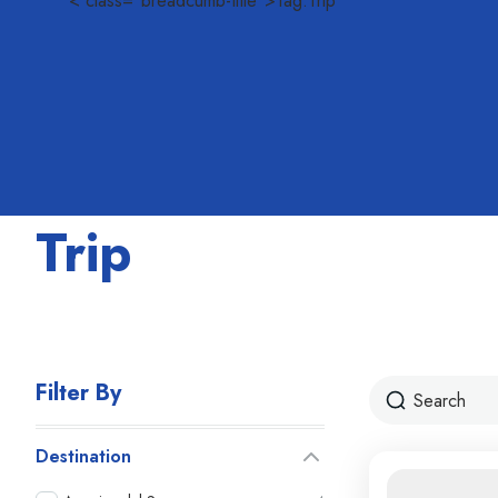
< class="breadcumb-title">Tag:Trip
Trip
Filter By
Destination