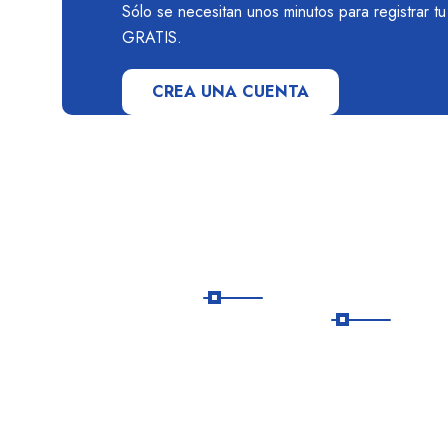
Sólo se necesitan unos minutos para registrar t
GRATIS.
CREA UNA CUENTA
Links
Agencia
útiles
autorizad
En Todo Viajes
SERNATU
Chile te ayudamos a
explorar el mundo
Inicio
como siempre lo
soñaste. Diseñamos
Destinos
viajes
personalizados
Nuestro