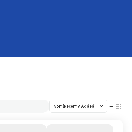
Sort
(Recently Added)
avillas de
$2.802.690
Duración