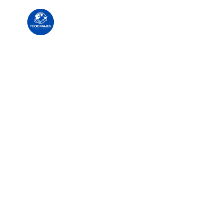
En Todo
Copyright
2025 Daniel
Escobar / Todo Viajes Chile.
Viajes
Todos los derechos reservados
Chile te
ayudamos
a
explorar
el
mundo
como
siempre
lo
soñaste.
Diseñamos
viajes
personalizados
según