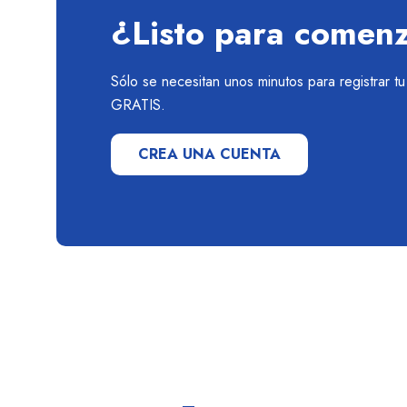
¿Listo para comen
Sólo se necesitan unos minutos para registrar t
GRATIS.
CREA UNA CUENTA
Links
Agencia
útiles
autorizad
En Todo Viajes
SERNATU