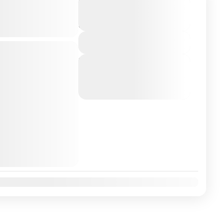
avillas de
$2.802.690
Duración
12 Días - 11
Iberia por
Noches
View Details
a
Lisboa
Madrid
Next Departures
Viaje confirmado
7 de agosto de 2026
(Available)
uego hay viajes que te
8 de agosto de 2026
(Available)
 y la luz del sur de
9 de agosto de 2026
(Available)
uropa
,
Francia
,
Italia
,
tugal
,
Roma
,
Zaragoza