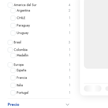
America del Sur
4
Argentina
2
CHILE
1
Paraguay
1
Uruguay
1
Brasil
3
Colombia
1
Medellin
1
Europa
1
España
1
Francia
1
Italia
1
Availability:
E
Portugal
1
Precio