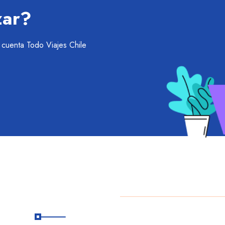
zar?
u cuenta Todo Viajes Chile
Suscribete
a
Copyright
2025 Daniel Es
R